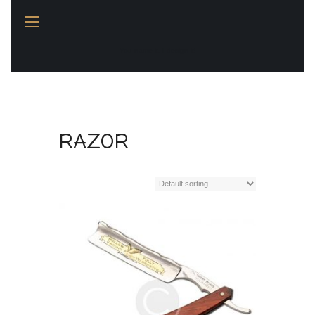
You name it, I design it!
RAZOR